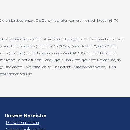
chflussbegrenzer. Die Durchflussraten variieren je nach Modell (6–7,9
enden Szenarioparametern: 4-Personen-Haushalt mit einer Duschdauer von
tzung: Energiekosten (Strom) 0,29 €/kWh, Wasserkosten 0,0035 €/Liter.
n (bei 3 bar). Durchflussrate neues Produkt: 6 l/min (bei 3 bar). Neue
 keine Garantie für die Genauigkeit und Richtigkeit der Ergebnisse, da
 und daher unverbindlich ist. Dies betrifft insbesondere Wasser- und
tallationen vor Ort.
Unsere Bereiche
Privatkunden
Gewerbekunden