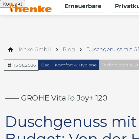
Kontakt
Erneuerbare
Privatk
Untermenü
Henke GmbH
Blog
Duschgenuss mit 
Bad
Komfort & Hygiene
Technologie & Z
15.06.2026
⸺ GROHE Vitalio Joy+ 120
Duschgenuss mit