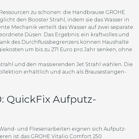
t, Ressourcen zu schonen: die Handbrause GROHE
glicht den Booster Strahl, indem sie das Wasser in
ente Mechanik verteilt das Wasser auf zwei separate
rdnete Düsen. Das Ergebnis: ein kraftvolles und
ank des Durchflussbegrenzers können Haushalte
giekosten um bis zu 271 Euro pro Jahr senken, ohne
rahl und den massierenden Jet Strahl wählen. Die
llektion erhältlich und auch als Brausestangen-
: QuickFix Aufputz-
Wand- und Fliesenarbeiten eignen sich Aufputz-
ieren ist das GROHE Vitalio Comfort 250