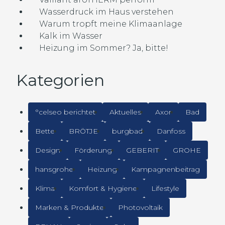
Wasserdruck im Haus verstehen
Warum tropft meine Klimaanlage
Kalk im Wasser
Heizung im Sommer? Ja, bitte!
Kategorien
°celseo berichtet
Aktuelles
Axor
Bad
Bette
BRÖTJE
burgbad
Danfoss
Design
Förderung
GEBERIT
GROHE
hansgrohe
Heizung
Kampagnenbeitrag
Klima
Komfort & Hygiene
Lifestyle
Marken & Produkte
Photovoltaik