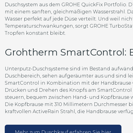
Duschsystem aus dem GROHE QuickFix Portfolio. D
mit einem sanften, gleichmäßigen Wasserstrahl. 
Wasser perfekt auf jede Düse verteilt. Und weil nich
Temperaturschwankungen, sorgt GROHE TurboStat d
Tropfen konstant bleibt.
Grohtherm SmartControl: 
Unterputz-Duschsysteme sind im Bestand aufwändige
Duschbereich, sehen aufgeräumter aus und sind lei
SmartControl in Kombination mit der Handbrause 
Drücken und Drehen des Knopfs am SmartControl T
steuern, bequem zwischen Hand- und Kopfbrause w
Die Kopfbrause mit 310 Millimetern Durchmesser b
kraftvollen ActiveRain Strahl, die Handbrause verfüg
Mehr zum Duschkauf erfahren Sie hier