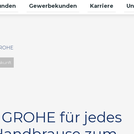
unden
Gewerbekunden
Karriere
Un
 für Erneuerbare umschalten
Untermenü für Privatkunden umschalt
Untermenü für G
Unte
GROHE
ukunft
 GROHE für jedes