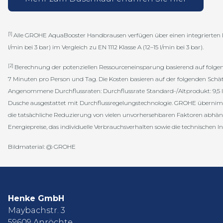
[1]
Alle GROHE AquaBooster Handbrausen verfügen über einen integrierten Dur
l/min bei 3 bar) im Vergleich zu EN 1112 Klasse A (12–15 l/min bei 3 bar).
[2]
Berechnung der potenziellen Ressourceneinsparung basierend auf folg
7 Minuten pro Person und Tag. Die Kosten basieren auf der folgenden Schä
Angenommene Durchflussraten: Durchflussrate Standard-/Altprodukt: 9,5 l/mi
Dusche ausgestattet mit Durchflussregelungstechnologie. GROHE übernimmt
die tatsächliche Reduzierung von vielen unvorhersehbaren Faktoren abhängt
Energiepreise, das individuelle Verbrauchsverhalten sowie die technischen Ins
Bildmaterial: @ GROHE
Henke GmbH
Maybachstr. 3
59609 Anröchte