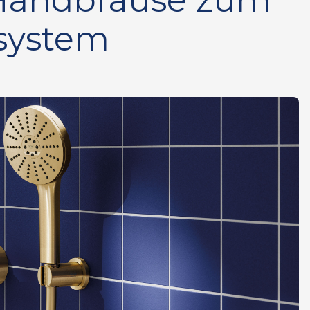
 Handbrause zum
system