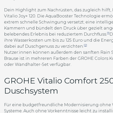
Dein Highlight zum Nachrüsten, das zugleich hilf
Vitalio Joy+ 120. Die AquaBooster Technologie ermö
extrem schnelle Schwingung versetzt; eine intellig
Kammern und bündelt den Druck über gezielt angeo
[1]
belebendes Erlebnis bei reduziertem Durchfluss.
D
ihre Wasserkosten um bis zu 125 Euro und die Ener
[2]
dabei auf Duschgenuss zu verzichten.
Nutzer:innen können außerdem den sanften Rain St
Brause ist in mehreren Farben der GROHE Colors Ko
oder Wandhalter-Set verfügbar.
GROHE Vitalio Comfort 250
Duschsystem
Für eine budgetfreundliche Modernisierung ohne 
Systeme. Auch ohne Vorkenntnisse leicht zu install