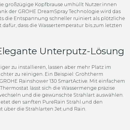
ie großzügige Kopfbrause umhüllt Nutzer:innen
Dank der GROHE DreamSpray Technologie wird das
ts die Entspannung schneller ruiniert als plötzliche
afür, dass die Wassertemperatur bis zum letzten
Elegante Unterputz-Lösung
r zu installieren, lassen aber mehr Platz im
chter zu reinigen. Ein Beispiel: Grohtherm
GROHE Rainshower 130 SmartActive. Mit einfachem
hermostat lässt sich die Wassermenge präzise
echseln und die gewünschte Strahlart auswählen.
ietet den sanften PureRain Strahl und den
t über die Strahlarten Jet und Rain.