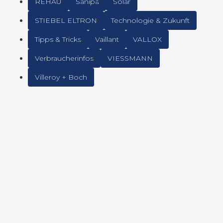
REHAU
Sanipa
Solar
STIEBEL ELTRON
Technologie & Zukunft
Tipps & Tricks
Vaillant
VALLOX
Verbraucherinfos
VIESSMANN
Villeroy + Boch