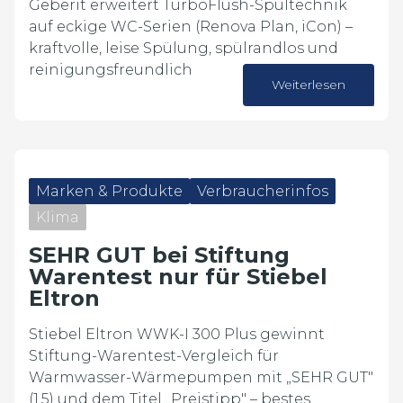
Geberit erweitert TurboFlush-Spültechnik
auf eckige WC-Serien (Renova Plan, iCon) –
kraftvolle, leise Spülung, spülrandlos und
reinigungsfreundlich
Weiterlesen
07. Juli 2026
Marken & Produkte
Verbraucherinfos
Klima
SEHR GUT bei Stiftung
Warentest nur für Stiebel
Eltron
Stiebel Eltron WWK-I 300 Plus gewinnt
Stiftung-Warentest-Vergleich für
Warmwasser-Wärmepumpen mit „SEHR GUT"
(1,5) und dem Titel „Preistipp" – bestes