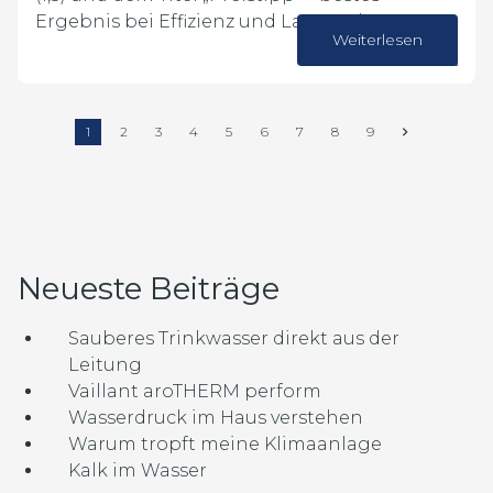
Ergebnis bei Effizienz und Lautstärke.
Weiterlesen
03. Juli 2026
1
2
3
4
5
6
7
8
9
Neueste Beiträge
Sauberes Trinkwasser direkt aus der
Leitung
Vaillant aroTHERM perform
Wasserdruck im Haus verstehen
Warum tropft meine Klimaanlage
Kalk im Wasser