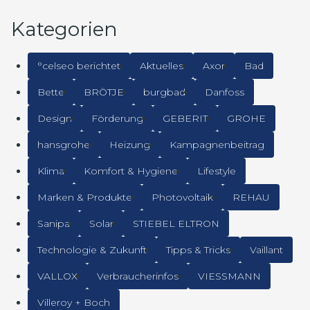
Kategorien
°celseo berichtet
Aktuelles
Axor
Bad
Bette
BRÖTJE
burgbad
Danfoss
Design
Förderung
GEBERIT
GROHE
hansgrohe
Heizung
Kampagnenbeitrag
Klima
Komfort & Hygiene
Lifestyle
Marken & Produkte
Photovoltaik
REHAU
Sanipa
Solar
STIEBEL ELTRON
Technologie & Zukunft
Tipps & Tricks
Vaillant
VALLOX
Verbraucherinfos
VIESSMANN
Villeroy + Boch