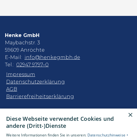
Henke GmbH
Maybachstr. 3
59609 Anröchte
E-Mail:
info@henkegmbh.de
Tel.:
02947 9797–0
Impressum
Datenschutzerklärung
AGB
Barrierefreiheitserklärung
Unsere Bereiche
×
Diese Webseite verwendet Cookies und
Privatkunden
andere (Dritt-)Dienste
Gewerbekunden
Karriere
Weitere Informationen finden Sie in unseren:
Datenschutzhinweise •