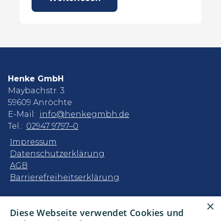
Henke GmbH
Maybachstr. 3
59609 Anröchte
E-Mail:
info@henkegmbh.de
Tel.:
02947 9797–0
Impressum
Datenschutzerklärung
AGB
Barrierefreiheitserklärung
Unsere Bereiche
×
Diese Webseite verwendet Cookies und
Privatkunden