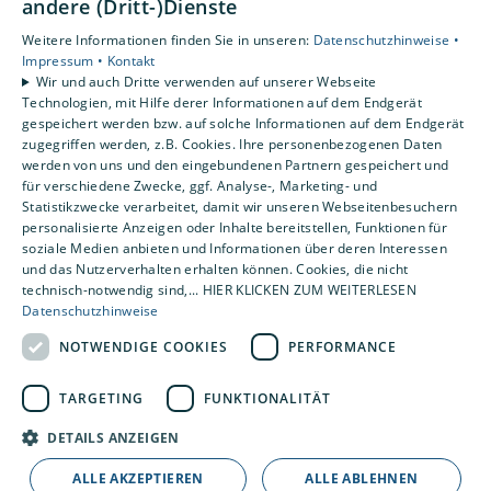
andere (Dritt-)Dienste
Gewerbekunden
Karriere
Weitere Informationen finden Sie in unseren:
Datenschutzhinweise •
Unternehmen
Impressum •
Kontakt
Wir und auch Dritte verwenden auf unserer Webseite
Kontakt
Technologien, mit Hilfe derer Informationen auf dem Endgerät
gespeichert werden bzw. auf solche Informationen auf dem Endgerät
zugegriffen werden, z.B. Cookies. Ihre personenbezogenen Daten
Um externe HTML-Inhalte anzuzeigen,
werden von uns und den eingebundenen Partnern gespeichert und
benötigen wir Ihre Einwilligung.
für verschiedene Zwecke, ggf. Analyse-, Marketing- und
Statistikzwecke verarbeitet, damit wir unseren Webseitenbesuchern
Weitere Informationen finden Sie in unserer
personalisierte Anzeigen oder Inhalte bereitstellen, Funktionen für
Datenschutzerklärung.
soziale Medien anbieten und Informationen über deren Interessen
und das Nutzerverhalten erhalten können. Cookies, die nicht
technisch-notwendig sind,... HIER KLICKEN ZUM WEITERLESEN
Cookie-Einstellungen öffnen
Datenschutzhinweise
NOTWENDIGE COOKIES
PERFORMANCE
TARGETING
FUNKTIONALITÄT
DETAILS ANZEIGEN
ALLE AKZEPTIEREN
ALLE ABLEHNEN