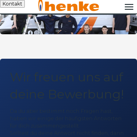
Kontakt
Wir freuen uns auf
deine Bewerbung!
Da du aber bestimmt noch Fragen hast,
haben wir einige der häufigsten Antworten
für dich zusammengestellt.
Solltest du deine Antwort nicht finden, dann