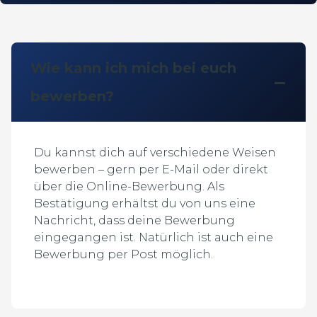
Wie kann ich mich bei euch
bewerben?
Du kannst dich auf verschiedene Weisen
bewerben – gern per E-Mail oder direkt
über die Online-Bewerbung. Als
Bestätigung erhältst du von uns eine
Nachricht, dass deine Bewerbung
eingegangen ist. Natürlich ist auch eine
Bewerbung per Post möglich.