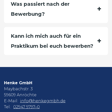
Was passiert nach der
Bewerbung?
Kann ich mich auch für ein
Praktikum bei euch bewerben?
Henke GmbH
Maybachstr. 3
59609 Anröchte
E-Mail:
info@henkegmbh.de
Tel.:
02947 9797–0