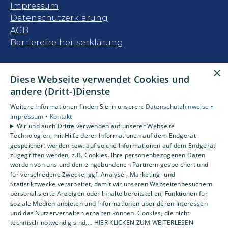
Impressum
Datenschutzerklärung
AGB
Barrierefreiheitserklärung
Unsere Bereiche
×
Diese Webseite verwendet Cookies und
Privatkunden
andere (Dritt-)Dienste
Gewerbekunden
Karriere
Weitere Informationen finden Sie in unseren:
Datenschutzhinweise •
Unternehmen
Impressum •
Kontakt
Wir und auch Dritte verwenden auf unserer Webseite
Kontakt
Technologien, mit Hilfe derer Informationen auf dem Endgerät
gespeichert werden bzw. auf solche Informationen auf dem Endgerät
zugegriffen werden, z.B. Cookies. Ihre personenbezogenen Daten
Um externe HTML-Inhalte anzuzeigen,
werden von uns und den eingebundenen Partnern gespeichert und
benötigen wir Ihre Einwilligung.
für verschiedene Zwecke, ggf. Analyse-, Marketing- und
Statistikzwecke verarbeitet, damit wir unseren Webseitenbesuchern
Weitere Informationen finden Sie in unserer
personalisierte Anzeigen oder Inhalte bereitstellen, Funktionen für
Datenschutzerklärung.
soziale Medien anbieten und Informationen über deren Interessen
und das Nutzerverhalten erhalten können. Cookies, die nicht
technisch-notwendig sind,... HIER KLICKEN ZUM WEITERLESEN
Cookie-Einstellungen öffnen