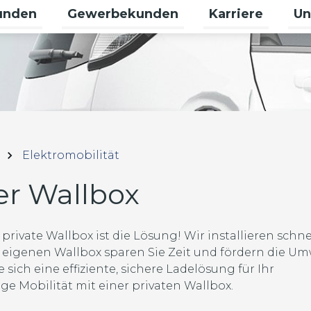
unden
Gewerbekunden
Karriere
Un
 für Erneuerbare umschalten
Untermenü für Privatkunden umschalt
Untermenü für G
Unte
Elektromobilität
er Wallbox
rivate Wallbox ist die Lösung! Wir installieren schne
r eigenen Wallbox sparen Sie Zeit und fördern die Um
 sich eine effiziente, sichere Ladelösung für Ihr
ige Mobilität mit einer privaten Wallbox.