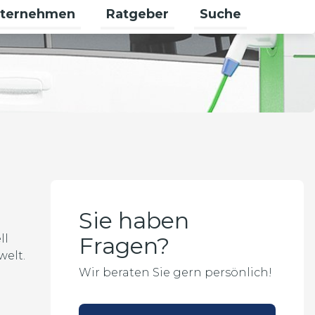
ternehmen
Ratgeber
Suche
en
ewerbekunden umschalten
rmenü für Karriere umschalten
Untermenü für Unternehmen ums
Untermenü für Rat
Sie haben
ll
Fragen?
welt.
Wir beraten Sie gern persönlich!