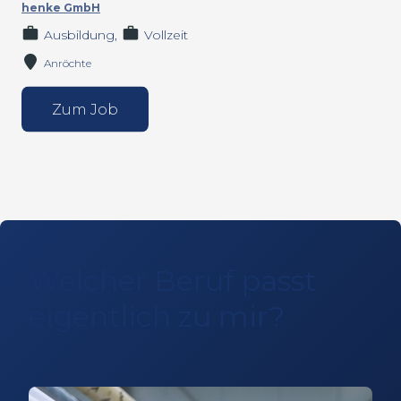
henke GmbH
Ausbildung
Vollzeit
Anröchte
Zum Job
Welcher Beruf passt
eigentlich zu mir?