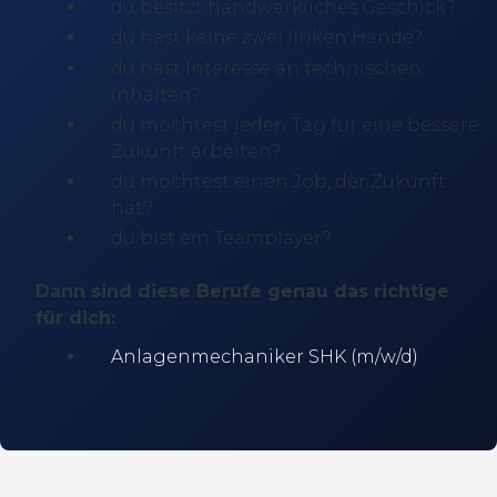
du besitzt handwerkliches Geschick?
du hast keine zwei linken Hände?
du hast Interesse an technischen
Inhalten?
du möchtest jeden Tag für eine bessere
Zukunft arbeiten?
du möchtest einen Job, der Zukunft
hat?
du bist ein Teamplayer?
Dann sind diese Berufe genau das richtige
für dich:
Anlagenmechaniker SHK (m/w/d)