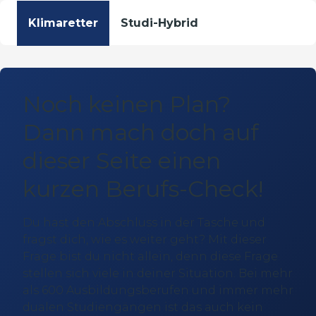
Klimaretter
Studi-Hybrid
Noch keinen Plan?
Dann mach doch auf
dieser Seite einen
kurzen Berufs-Check!
Du hast den Abschluss in der Tasche und
fragst dich, wie es weiter geht? Mit dieser
Frage bist du nicht allein, denn diese Frage
stellen sich viele in deiner Situation. Bei mehr
als 600 Ausbildungsberufen und immer mehr
dualen Studiengängen ist das auch kein