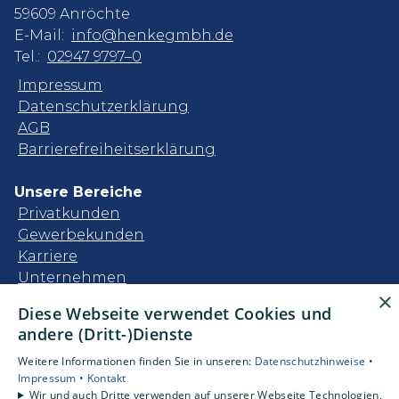
59609 Anröchte
E-Mail:
info@henkegmbh.de
Tel.:
02947 9797–0
Impressum
Datenschutzerklärung
AGB
Barrierefreiheitserklärung
Unsere Bereiche
Privatkunden
Gewerbekunden
Karriere
Unternehmen
×
Kontakt
Diese Webseite verwendet Cookies und
andere (Dritt-)Dienste
Um externe HTML-Inhalte anzuzeigen,
Weitere Informationen finden Sie in unseren:
Datenschutzhinweise •
benötigen wir Ihre Einwilligung.
Impressum •
Kontakt
Wir und auch Dritte verwenden auf unserer Webseite Technologien,