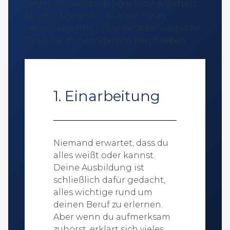
begehrten Ausbildungsplätze ergattert.
Ab jetzt startet für dich ein neuer
Lebensabschnitt. Hier ein paar wertvolle
Tipps für deinen Start im Berufsleben:
1. Einarbeitung
Niemand erwartet, dass du
alles weißt oder kannst.
Deine Ausbildung ist
schließlich dafür gedacht,
alles wichtige rund um
deinen Beruf zu erlernen.
Aber wenn du aufmerksam
zuhörst, erklärt sich vieles