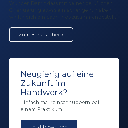
Wunder. Damit dass mit deiner beruflichen
Orientierung etwas einfacher geht, haben
wir für dich ein paar Infos zusammengestellt.
Zum Berufs-Check
Neugierig auf eine
Zukunft im
Handwerk?
Einfach mal reinschnuppern bei
einem Praktikum.
Jetzt bewerben