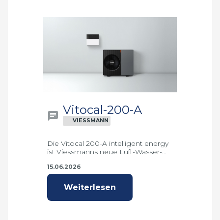
Vitocal-200-A
VIESSMANN
Die Vitocal 200-A intelligent energy
ist Viessmanns neue Luft-Wasser-
Wärmepumpe für Ein- und
15.06.2026
Zweifamilienhäuser.
Weiterlesen