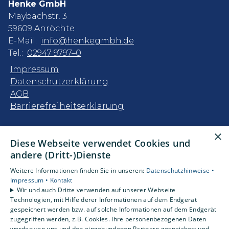
Henke GmbH
Maybachstr. 3
59609 Anröchte
E-Mail:
info@henkegmbh.de
Tel.:
02947 9797–0
Impressum
Datenschutzerklärung
AGB
Barrierefreiheitserklärung
Unsere Bereiche
×
Diese Webseite verwendet Cookies und
Privatkunden
andere (Dritt-)Dienste
Gewerbekunden
Karriere
Weitere Informationen finden Sie in unseren:
Datenschutzhinweise •
Unternehmen
Impressum •
Kontakt
Wir und auch Dritte verwenden auf unserer Webseite
Kontakt
Technologien, mit Hilfe derer Informationen auf dem Endgerät
gespeichert werden bzw. auf solche Informationen auf dem Endgerät
zugegriffen werden, z.B. Cookies. Ihre personenbezogenen Daten
Um externe HTML-Inhalte anzuzeigen,
werden von uns und den eingebundenen Partnern gespeichert und