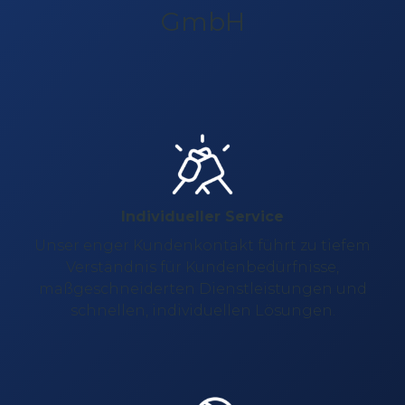
GmbH
Individueller Service
Unser enger Kundenkontakt führt zu tiefem
Verständnis für Kundenbedürfnisse,
maßgeschneiderten Dienstleistungen und
schnellen, individuellen Lösungen.