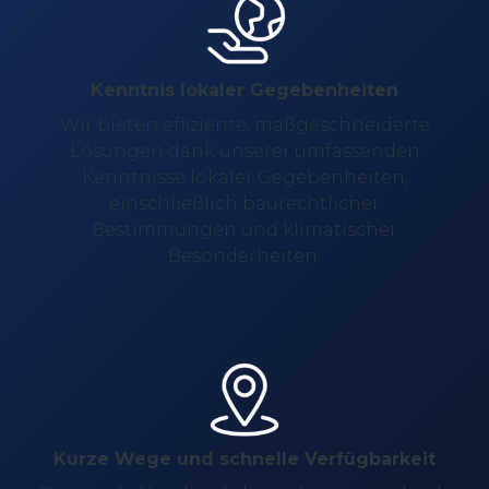
Kenntnis lokaler Gegebenheiten
Wir bieten effiziente, maßgeschneiderte
Lösungen dank unserer umfassenden
Kenntnisse lokaler Gegebenheiten,
einschließlich baurechtlicher
Bestimmungen und klimatischer
Besonderheiten.
Kurze Wege und schnelle Verfügbarkeit