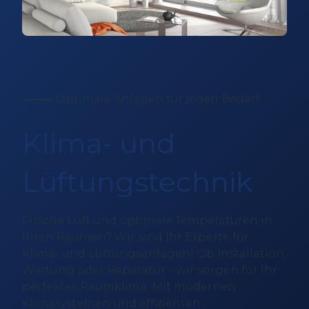
⸻ Optimale Anlagen für jeden Bedarf
Klima- und
Lüftungstechnik
Frische Luft und optimale Temperaturen in
Ihren Räumen? Wir sind Ihr Experte für
Klima- und Lüftungsanlagen! Ob Installation,
Wartung oder Reparatur – wir sorgen für Ihr
perfektes Raumklima. Mit modernen
Klimasystemen und effizienten