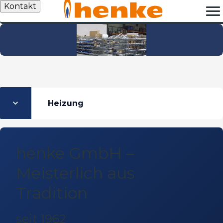
Kontakt
Heizung
henke GmbH –
Meisterlich aus
Tradition
seit 1962