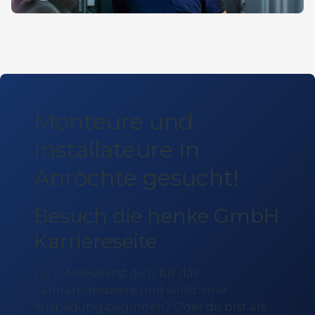
Monteure und
Installateure in
Anröchte gesucht!
Besuch die henke GmbH
Karriereseite
Du interessierst dich für das
Sanitärhandwerk und willst eine
Ausbildung beginnen? Oder du bist als