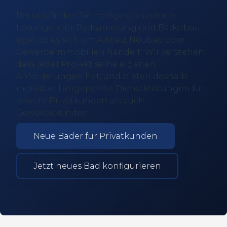
Bei uns finden Sie maßgeschneiderte
Lösungen für Badsanierung und Bäderbau,
egal ob es sich um Altbau, Neubau oder
Gewerbeimmobilien handelt. Wir verstehen,
dass jedes Projekt seine eigenen
Anforderungen hat, und bieten deshalb
individuell angepasste Dienstleistungen für
sowohl Privatkunden als auch
Gewerbekunden.
Neue Bäder für Privatkunden
Jetzt neues Bad konfigurieren