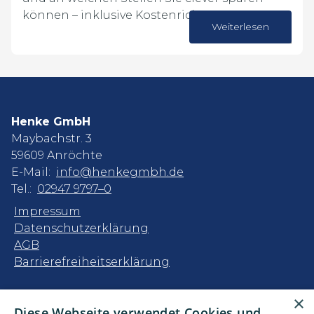
können – inklusive Kostenrichtwerten.
Weiterlesen
01. Juni 2026
Henke GmbH
Maybachstr. 3
59609 Anröchte
E-Mail:
info@henkegmbh.de
Tel.:
02947 9797–0
Impressum
Datenschutzerklärung
AGB
Barrierefreiheitserklärung
Unsere Bereiche
×
Diese Webseite verwendet Cookies und
Privatkunden