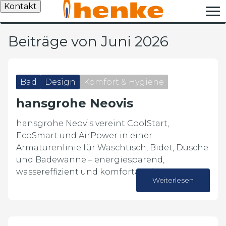
Kontakt
Beiträge von Juni 2026
Bad
Design
Komfort & Hygiene
hansgrohe Neovis
hansgrohe Neovis vereint CoolStart,
EcoSmart und AirPower in einer
Armaturenlinie für Waschtisch, Bidet, Dusche
und Badewanne – energiesparend,
wassereffizient und komfortabel.
Weiterlesen
26. Juni 2026