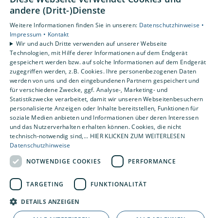
andere (Dritt-)Dienste
Gewerbekunden
Karriere
Weitere Informationen finden Sie in unseren:
Datenschutzhinweise •
Unternehmen
Impressum •
Kontakt
Wir und auch Dritte verwenden auf unserer Webseite
Kontakt
Technologien, mit Hilfe derer Informationen auf dem Endgerät
gespeichert werden bzw. auf solche Informationen auf dem Endgerät
zugegriffen werden, z.B. Cookies. Ihre personenbezogenen Daten
Um externe HTML-Inhalte anzuzeigen,
werden von uns und den eingebundenen Partnern gespeichert und
benötigen wir Ihre Einwilligung.
für verschiedene Zwecke, ggf. Analyse-, Marketing- und
Statistikzwecke verarbeitet, damit wir unseren Webseitenbesuchern
Weitere Informationen finden Sie in unserer
personalisierte Anzeigen oder Inhalte bereitstellen, Funktionen für
Datenschutzerklärung.
soziale Medien anbieten und Informationen über deren Interessen
und das Nutzerverhalten erhalten können. Cookies, die nicht
technisch-notwendig sind,... HIER KLICKEN ZUM WEITERLESEN
Cookie-Einstellungen öffnen
Datenschutzhinweise
NOTWENDIGE COOKIES
PERFORMANCE
TARGETING
FUNKTIONALITÄT
DETAILS ANZEIGEN