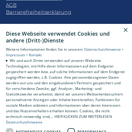
AGB
Barrierefreiheitserklärung
Unsere Bereiche
×
Diese Webseite verwendet Cookies und
Privatkunden
andere (Dritt-)Dienste
Gewerbekunden
Karriere
Weitere Informationen finden Sie in unseren:
Datenschutzhinweise •
Unternehmen
Impressum •
Kontakt
Wir und auch Dritte verwenden auf unserer Webseite
Kontakt
Technologien, mit Hilfe derer Informationen auf dem Endgerät
gespeichert werden bzw. auf solche Informationen auf dem Endgerät
zugegriffen werden, z.B. Cookies. Ihre personenbezogenen Daten
Um externe HTML-Inhalte anzuzeigen,
werden von uns und den eingebundenen Partnern gespeichert und
benötigen wir Ihre Einwilligung.
für verschiedene Zwecke, ggf. Analyse-, Marketing- und
Statistikzwecke verarbeitet, damit wir unseren Webseitenbesuchern
Weitere Informationen finden Sie in unserer
personalisierte Anzeigen oder Inhalte bereitstellen, Funktionen für
Datenschutzerklärung.
soziale Medien anbieten und Informationen über deren Interessen
und das Nutzerverhalten erhalten können. Cookies, die nicht
technisch-notwendig sind,... HIER KLICKEN ZUM WEITERLESEN
Cookie-Einstellungen öffnen
Datenschutzhinweise
NOTWENDIGE COOKIES
PERFORMANCE