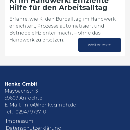
KI im Handwerk: Effiziente
Hilfe für den Arbeitsalltag
Erfahre, wie KI den Büroalltag im Handwerk
erleichtert, Prozesse automatisiert und
Betriebe effizienter macht – ohne das
Handwerk zu ersetzen.
Weiterlesen
13. Februar 2026
Henke GmbH
Maybachstr. 3
59609 Anröchte
E-Mail:
info@henkegmbh.de
Tel.:
02947 9797–0
Impressum
Datenschutzerklärung