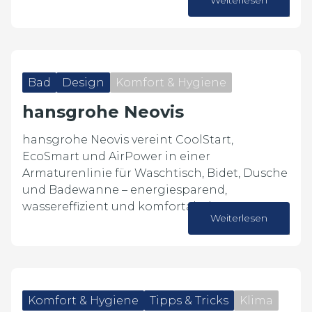
Weiterlesen
07. Juli 2026
Bad
Design
Komfort & Hygiene
hansgrohe Neovis
hansgrohe Neovis vereint CoolStart,
EcoSmart und AirPower in einer
Armaturenlinie für Waschtisch, Bidet, Dusche
und Badewanne – energiesparend,
wassereffizient und komfortabel.
Weiterlesen
26. Juni 2026
Komfort & Hygiene
Tipps & Tricks
Klima