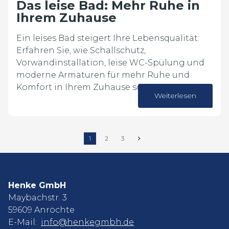
Das leise Bad: Mehr Ruhe in
Ihrem Zuhause
Ein leises Bad steigert Ihre Lebensqualität:
Erfahren Sie, wie Schallschutz,
Vorwandinstallation, leise WC-Spülung und
moderne Armaturen für mehr Ruhe und
Komfort in Ihrem Zuhause sorgen.
Weiterlesen
09. April 2026
1
2
3
Henke GmbH
Maybachstr. 3
59609 Anröchte
E-Mail:
info@henkegmbh.de