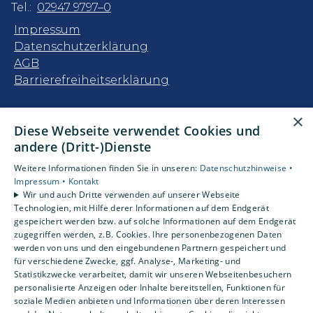
Tel.:
02947 9797–0
Impressum
Datenschutzerklärung
AGB
Barrierefreiheitserklärung
Unsere Bereiche
×
Diese Webseite verwendet Cookies und
Privatkunden
andere (Dritt-)Dienste
Gewerbekunden
Karriere
Weitere Informationen finden Sie in unseren:
Datenschutzhinweise •
Unternehmen
Impressum •
Kontakt
Wir und auch Dritte verwenden auf unserer Webseite
Kontakt
Technologien, mit Hilfe derer Informationen auf dem Endgerät
gespeichert werden bzw. auf solche Informationen auf dem Endgerät
zugegriffen werden, z.B. Cookies. Ihre personenbezogenen Daten
Um externe HTML-Inhalte anzuzeigen,
werden von uns und den eingebundenen Partnern gespeichert und
benötigen wir Ihre Einwilligung.
für verschiedene Zwecke, ggf. Analyse-, Marketing- und
Statistikzwecke verarbeitet, damit wir unseren Webseitenbesuchern
Weitere Informationen finden Sie in unserer
personalisierte Anzeigen oder Inhalte bereitstellen, Funktionen für
Datenschutzerklärung.
soziale Medien anbieten und Informationen über deren Interessen