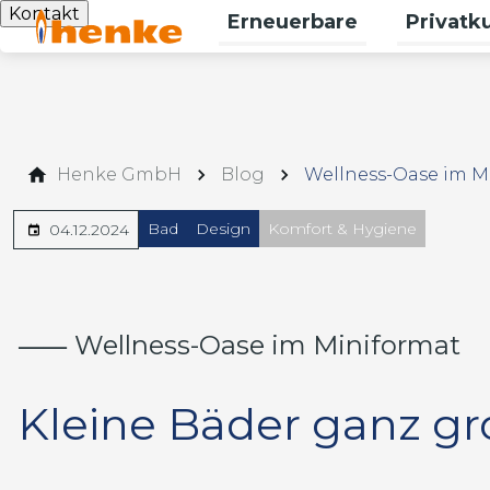
Kontakt
Erneuerbare
Privatk
Untermenü
Henke GmbH
Blog
Wellness-Oase im M
Bad
Design
Komfort & Hygiene
04.12.2024
⸺ Wellness-Oase im Miniformat
Kleine Bäder ganz gr