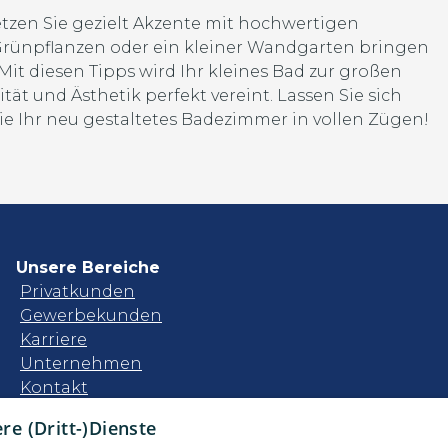
zen Sie gezielt Akzente mit hochwertigen
 Grünpflanzen oder ein kleiner Wandgarten bringen
 Mit diesen Tipps wird Ihr kleines Bad zur großen
ät und Ästhetik perfekt vereint. Lassen Sie sich
e Ihr neu gestaltetes Badezimmer in vollen Zügen!
Unsere Bereiche
Privatkunden
Gewerbekunden
Karriere
Unternehmen
Kontakt
e (Dritt-)Dienste