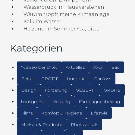
Wasserdruck im Haus verstehen
Warum tropft meine Klimaanlage
Kalk im Wasser
Heizung im Sommer? Ja, bitte!
Kategorien
°celseo berichtet
Aktuelles
Axor
Bad
Bette
BRÖTJE
burgbad
Danfoss
Design
Förderung
GEBERIT
GROHE
hansgrohe
Heizung
Kampagnenbeitrag
Klima
Komfort & Hygiene
Lifestyle
Marken & Produkte
Photovoltaik