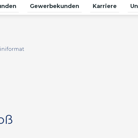
unden
Gewerbekunden
Karriere
Un
 für Erneuerbare umschalten
Untermenü für Privatkunden umschalt
Untermenü für G
Unte
iniformat
oß