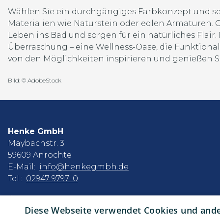
Wählen Sie ein durchgängiges Farbkonzept und set
Materialien wie Naturstein oder edlen Armaturen.
Leben ins Bad und sorgen für ein natürliches Flair.
Überraschung – eine Wellness-Oase, die Funktionalit
von den Möglichkeiten inspirieren und genießen Si
Bild: © AdobeStock
Henke GmbH
Maybachstr. 3
59609 Anröchte
E-Mail:
info@henkegmbh.de
Tel.:
02947 9797–0
Impressum
Diese Webseite verwendet Cookies und ander
Datenschutzerklärung