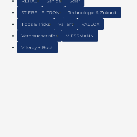
REHAU
Sanipa
Solar
STIEBEL ELTRON
Technologie & Zukunft
Tipps & Tricks
Vaillant
VALLOX
Verbraucherinfos
VIESSMANN
Villeroy + Boch