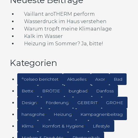
Neueste Beiträge
Vaillant aroTHERM perform
Wasserdruck im Haus verstehen
Warum tropft meine Klimaanlage
Kalk im Wasser
Heizung im Sommer? Ja, bitte!
Kategorien
°celseo berichtet
Aktuelles
Axor
Bad
Bette
BRÖTJE
burgbad
Danfoss
Design
Förderung
GEBERIT
GROHE
hansgrohe
Heizung
Kampagnenbeitrag
Klima
Komfort & Hygiene
Lifestyle
Marken & Produkte
Photovoltaik