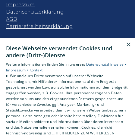
Impressum
Datenschutzerklärung
AGB
Barrierefreiheitserklärung
Unsere Bereiche
×
Diese Webseite verwendet Cookies und
Privatkunden
andere (Dritt-)Dienste
Gewerbekunden
Karriere
Weitere Informationen finden Sie in unseren:
Datenschutzhinweise •
Unternehmen
Impressum •
Kontakt
Wir und auch Dritte verwenden auf unserer Webseite
Kontakt
Technologien, mit Hilfe derer Informationen auf dem Endgerät
gespeichert werden bzw. auf solche Informationen auf dem Endgerät
zugegriffen werden, z.B. Cookies. Ihre personenbezogenen Daten
Um externe HTML-Inhalte anzuzeigen,
werden von uns und den eingebundenen Partnern gespeichert und
benötigen wir Ihre Einwilligung.
für verschiedene Zwecke, ggf. Analyse-, Marketing- und
Statistikzwecke verarbeitet, damit wir unseren Webseitenbesuchern
Weitere Informationen finden Sie in unserer
personalisierte Anzeigen oder Inhalte bereitstellen, Funktionen für
Datenschutzerklärung.
soziale Medien anbieten und Informationen über deren Interessen
und das Nutzerverhalten erhalten können. Cookies, die nicht
technisch-notwendig sind,... HIER KLICKEN ZUM WEITERLESEN
Cookie-Einstellungen öffnen