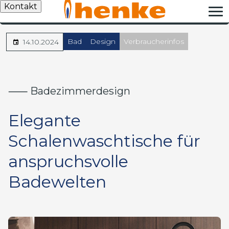
Kontakt
Bad
Design
Verbraucherinfos
14.10.2024
⸺ Badezimmerdesign
Elegante
Schalenwaschtische für
anspruchsvolle
Badewelten