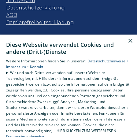
Impressum
Datenschutzerklärung
AGB
Barrierefreiheitserklärung
Unsere Bereiche
×
Diese Webseite verwendet Cookies und
Privatkunden
andere (Dritt-)Dienste
Gewerbekunden
Karriere
Weitere Informationen finden Sie in unseren:
Datenschutzhinweise •
Unternehmen
Impressum •
Kontakt
Wir und auch Dritte verwenden auf unserer Webseite
Kontakt
Technologien, mit Hilfe derer Informationen auf dem Endgerät
gespeichert werden bzw. auf solche Informationen auf dem Endgerät
zugegriffen werden, z.B. Cookies. Ihre personenbezogenen Daten
Um externe HTML-Inhalte anzuzeigen,
werden von uns und den eingebundenen Partnern gespeichert und
benötigen wir Ihre Einwilligung.
für verschiedene Zwecke, ggf. Analyse-, Marketing- und
Statistikzwecke verarbeitet, damit wir unseren Webseitenbesuchern
Weitere Informationen finden Sie in unserer
personalisierte Anzeigen oder Inhalte bereitstellen, Funktionen für
Datenschutzerklärung.
soziale Medien anbieten und Informationen über deren Interessen
und das Nutzerverhalten erhalten können. Cookies, die nicht
technisch-notwendig sind,... HIER KLICKEN ZUM WEITERLESEN
Cookie-Einstellungen öffnen
Datenschutzhinweise