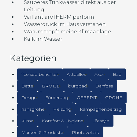
Sauberes Trinkwasser direkt aus der
Leitung
Vaillant aroTHERM perform
Wasserdruck im Haus verstehen
Warum tropft meine Klimaanlage
Kalk im Wasser
Kategorien
°celseo berichtet
Aktuelles
Axor
Bad
Bette
BRÖTJE
burgbad
Danfoss
Design
Förderung
GEBERIT
GROHE
hansgrohe
Heizung
Kampagnenbeitrag
Klima
Komfort & Hygiene
Lifestyle
Marken & Produkte
Photovoltaik