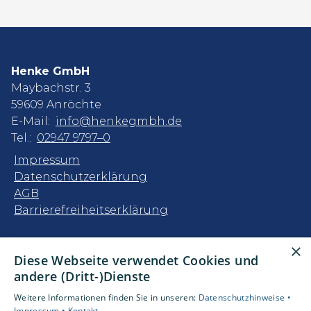
Henke GmbH
Maybachstr. 3
59609 Anröchte
E-Mail:
info@henkegmbh.de
Tel.:
02947 9797–0
Impressum
Datenschutzerklärung
AGB
Barrierefreiheitserklärung
Unsere Bereiche
×
Diese Webseite verwendet Cookies und
Privatkunden
andere (Dritt-)Dienste
Gewerbekunden
Karriere
Weitere Informationen finden Sie in unseren:
Datenschutzhinweise •
Unternehmen
Impressum •
Kontakt