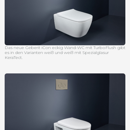
Das neue Geberit iCon eckig Wand-WC mit TurboFlush gibt
es in den Varianten weiß und weiß mit Spezialglasur
KeraTect.