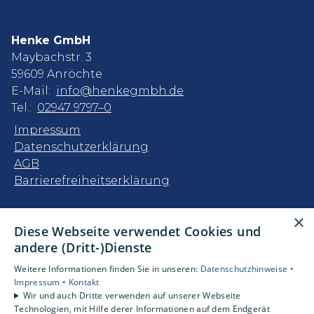
Henke GmbH
Maybachstr. 3
59609 Anröchte
E-Mail:
info@henkegmbh.de
Tel.:
02947 9797–0
Impressum
Datenschutzerklärung
AGB
Barrierefreiheitserklärung
Unsere Bereiche
×
Diese Webseite verwendet Cookies und
Privatkunden
andere (Dritt-)Dienste
Gewerbekunden
Karriere
Weitere Informationen finden Sie in unseren:
Datenschutzhinweise •
Unternehmen
Impressum •
Kontakt
Wir und auch Dritte verwenden auf unserer Webseite
Kontakt
Technologien, mit Hilfe derer Informationen auf dem Endgerät