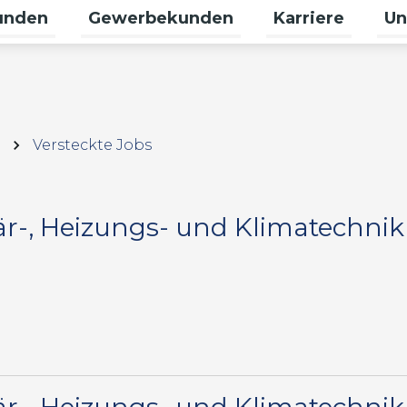
unden
Gewerbekunden
Karriere
Un
 für Erneuerbare umschalten
Untermenü für Privatkunden umschalt
Untermenü für G
Unte
Versteckte Jobs
r-, Heizungs- und Klimatechnik 