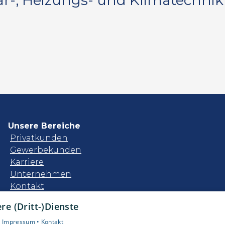
r-, Heizungs- und Klimatechnik 
Unsere Bereiche
Privatkunden
Gewerbekunden
Karriere
Unternehmen
Kontakt
e (Dritt-)Dienste
•
Impressum •
Kontakt