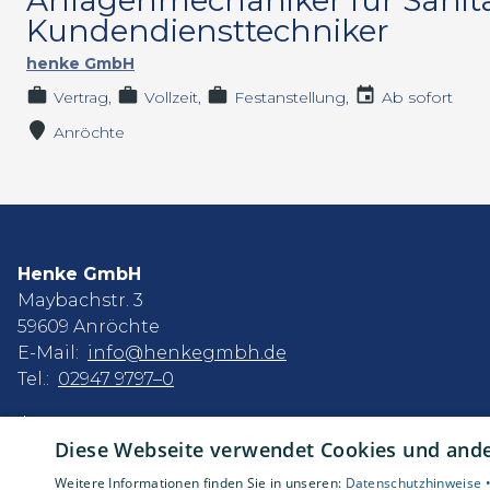
Anlagenmechaniker für Sanitä
Kundendiensttechniker
henke GmbH
Vertrag
Vollzeit
Festanstellung
Ab sofort
Anröchte
Henke GmbH
Maybachstr. 3
59609 Anröchte
E-Mail:
info@henkegmbh.de
Tel.:
02947 9797–0
Impressum
Diese Webseite verwendet Cookies und ander
Datenschutzerklärung
AGB
Weitere Informationen finden Sie in unseren:
Datenschutzhinweise 