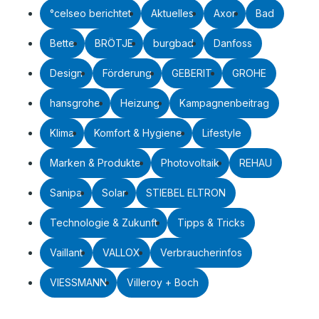
°celseo berichtet
Aktuelles
Axor
Bad
Bette
BRÖTJE
burgbad
Danfoss
Design
Förderung
GEBERIT
GROHE
hansgrohe
Heizung
Kampagnenbeitrag
Klima
Komfort & Hygiene
Lifestyle
Marken & Produkte
Photovoltaik
REHAU
Sanipa
Solar
STIEBEL ELTRON
Technologie & Zukunft
Tipps & Tricks
Vaillant
VALLOX
Verbraucherinfos
VIESSMANN
Villeroy + Boch