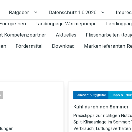
Ratgeber
Datenschutz 1.6.2026
Impre
Untermenü für Ratgeber umschalten
Untermenü f
Energie neu
Landingpage Wärmepumpe
Landingpag
ant Kompetenzpartner
Aktuelles
Fliesenarbeiten (tou
gen
Fördermittel
Download
Markenlieferanten R
s
Komfort & Hygiene
Tipps & Tric
n
Kühl durch den Sommer
Praxistipps zur richtigen Nutz
Split-Klimaanlage im Sommer:
itungen
Verbrauch, Lüftungsverhalten