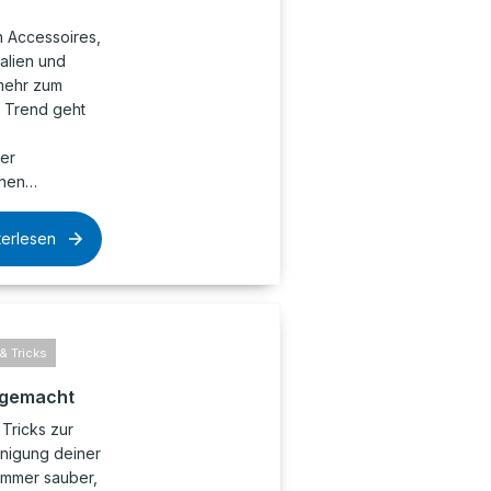
 Accessoires,
ialien und
 mehr zum
 Trend geht
er
chen…
terlesen
& Tricks
t gemacht
Tricks zur
inigung deiner
zimmer sauber,