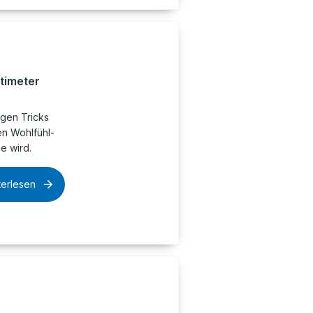
timeter
igen Tricks
en Wohlfühl-
e wird.
terlesen