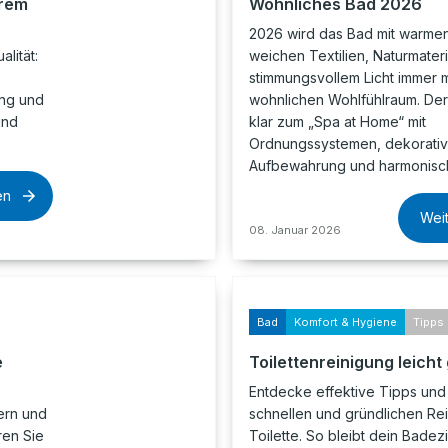
hrem
Wohnliches Bad 2026
2026 wird das Bad mit warmen
alität:
weichen Textilien, Naturmater
stimmungsvollem Licht immer
ung und
wohnlichen Wohlfühlraum. Der
und
klar zum „Spa at Home“ mit
Ordnungssystemen, dekorativ
Aufbewahrung und harmonis
en
Wei
08. Januar 2026
Bad
Komfort & Hygiene
Tipps 
e
Toilettenreinigung leich
Entdecke effektive Tipps und 
ern und
schnellen und gründlichen Re
ren Sie
Toilette. So bleibt dein Bade