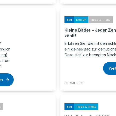
Bad
Design
Tipps & Tricks
Kleine Bäder ‒ Jeder Zen
zählt!
?
Erfahren Sie, wie mit den richt
irklich
ein kleines Bad zur gemütlich
tung)
Oase statt zur beengten Nisch
sparen
n.
Wei
en
26. Mai 2026
s
Bad
Tipps & Tricks