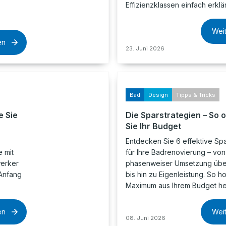
Effizienzklassen einfach erklär
.
Wei
en
23. Juni 2026
Bad
Design
Tipps & Tricks
e Sie
Die Sparstrategien – So 
Sie Ihr Budget
Entdecken Sie 6 effektive Spa
 mit
für Ihre Badrenovierung – von
werker
phasenweiser Umsetzung über
Anfang
bis hin zu Eigenleistung. So h
Maximum aus Ihrem Budget he
en
Wei
08. Juni 2026