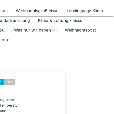
ssum
Weihnachtsgruß hissu
Landingpage Klima
ür Datenschutz 1.6.2026 umschalten
e Badsanierung
Klima & Lüftung - hissu
jou)
Was nur wir haben HI
Weihnachtspost
ecord
ks
Klima
ung einer
 Temperatur,
 und