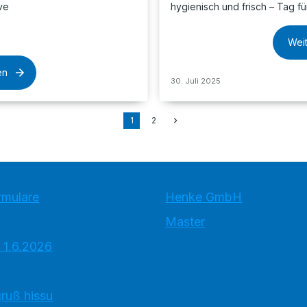
ve
hygienisch und frisch – Tag fü
Wei
en
30. Juli 2025
1
2
rmulare
Henke GmbH
Master
 1.6.2026
ruß hissu