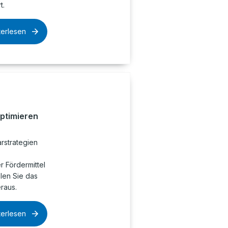
t.
terlesen
optimieren
rstrategien
 Fördermittel
olen Sie das
raus.
terlesen