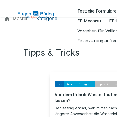
Kontaktieren Sie uns
Testseite Formulare
Master
Kategorie
EE Medatsu
EE-
Vorgaben für Vaill
Finanzierung anfra
Tipps & Tricks
Bad
Komfort & Hygiene
Tipps & Trick
Vor dem Urlaub Wasser laufe
lassen?
Der Beitrag erklärt, warum man nach
längerer Abwesenheit die Wasserle