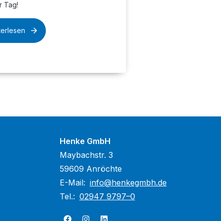
r Tag!
terlesen
Henke GmbH
Maybachstr. 3
59609 Anröchte
E-Mail:
info@henkegmbh.de
Tel.:
02947 9797–0