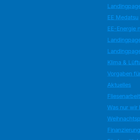
Landingpage
EE Medatsu
EE-Energie 
Landingpag
Landingpage
Klima & Lüft
Vorgaben für
Aktuelles
Fliesenarbei
Was nur wir
Weihnachtsp
Finanzierun