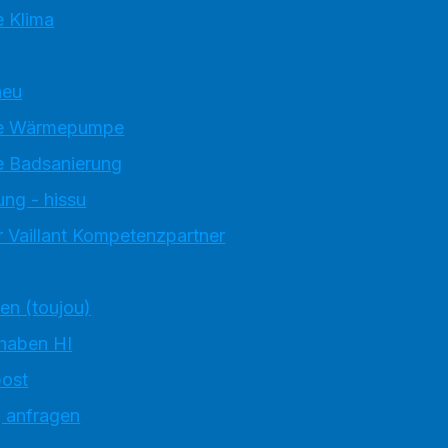
 Klima
neu
e Wärmepumpe
 Badsanierung
ung - hissu
 Vaillant Kompetenzpartner
ten (toujou)
 haben HI
ost
g anfragen