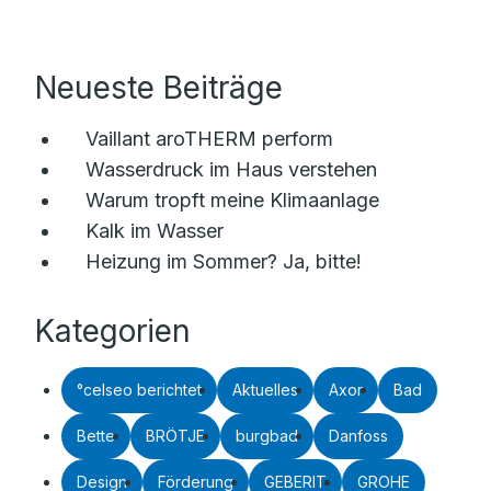
Neueste Beiträge
Vaillant aroTHERM perform
Wasserdruck im Haus verstehen
Warum tropft meine Klimaanlage
Kalk im Wasser
Heizung im Sommer? Ja, bitte!
Kategorien
°celseo berichtet
Aktuelles
Axor
Bad
Bette
BRÖTJE
burgbad
Danfoss
Design
Förderung
GEBERIT
GROHE