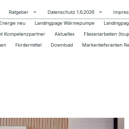
Ratgeber
Datenschutz 1.6.2026
Impre
Untermenü für Ratgeber umschalten
Untermenü f
Energie neu
Landingpage Wärmepumpe
Landingpag
ant Kompetenzpartner
Aktuelles
Fliesenarbeiten (tou
gen
Fördermittel
Download
Markenlieferanten R