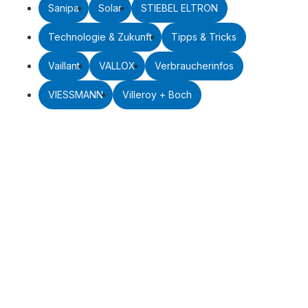
Sanipa
Solar
STIEBEL ELTRON
Technologie & Zukunft
Tipps & Tricks
Vaillant
VALLOX
Verbraucherinfos
VIESSMANN
Villeroy + Boch