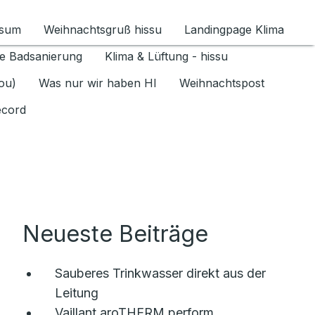
ssum
Weihnachtsgruß hissu
Landingpage Klima
ür Datenschutz 1.6.2026 umschalten
e Badsanierung
Klima & Lüftung - hissu
jou)
Was nur wir haben HI
Weihnachtspost
ecord
Neueste Beiträge
Sauberes Trinkwasser direkt aus der
Leitung
Vaillant aroTHERM perform