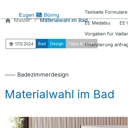
Kontaktieren Sie uns
Testseite Formulare
Master
Materialwahl im Bad
EE Medatsu
EE-
Vorgaben für Vaill
Bad
Design
Tipps & Tricks
17.12.2024
Finanzierung anfra
⸺ Badezimmerdesign
Materialwahl im Bad