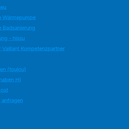
neu
e Wärmepumpe
 Badsanierung
ung - hissu
 Vaillant Kompetenzpartner
ten (toujou)
 haben HI
ost
g anfragen