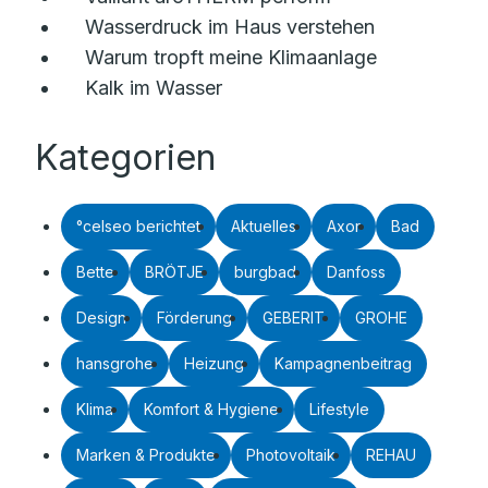
Wasserdruck im Haus verstehen
Warum tropft meine Klimaanlage
Kalk im Wasser
Kategorien
°celseo berichtet
Aktuelles
Axor
Bad
Bette
BRÖTJE
burgbad
Danfoss
Design
Förderung
GEBERIT
GROHE
hansgrohe
Heizung
Kampagnenbeitrag
Klima
Komfort & Hygiene
Lifestyle
Marken & Produkte
Photovoltaik
REHAU