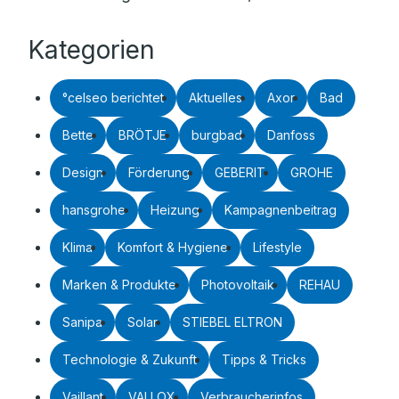
Kategorien
°celseo berichtet
Aktuelles
Axor
Bad
Bette
BRÖTJE
burgbad
Danfoss
Design
Förderung
GEBERIT
GROHE
hansgrohe
Heizung
Kampagnenbeitrag
Klima
Komfort & Hygiene
Lifestyle
Marken & Produkte
Photovoltaik
REHAU
Sanipa
Solar
STIEBEL ELTRON
Technologie & Zukunft
Tipps & Tricks
Vaillant
VALLOX
Verbraucherinfos