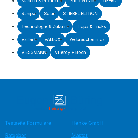
Marken & Produkte
Photovoltaik
REHAU
Sanipa
Solar
STIEBEL ELTRON
Technologie & Zukunft
Tipps & Tricks
Vaillant
VALLOX
Verbraucherinfos
VIESSMANN
Villeroy + Boch
Testseite Formulare
Henke GmbH
Ratgeber
Master