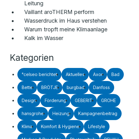
Leitung
Vaillant aroTHERM perform
Wasserdruck im Haus verstehen
Warum tropft meine Klimaanlage
Kalk im Wasser
Kategorien
°celseo berichtet
Aktuelles
Axor
Bad
Bette
BRÖTJE
burgbad
Danfoss
Design
Förderung
GEBERIT
GROHE
hansgrohe
Heizung
Kampagnenbeitrag
Klima
Komfort & Hygiene
Lifestyle