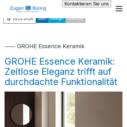
Kontaktieren Sie uns
Bad
Design
Lifestyle
25.02.2026
⸺ GROHE Essence Keramik
GROHE Essence Keramik:
Zeitlose Eleganz trifft auf
durchdachte Funktionalität