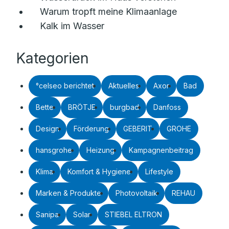
Warum tropft meine Klimaanlage
Kalk im Wasser
Kategorien
°celseo berichtet
Aktuelles
Axor
Bad
Bette
BRÖTJE
burgbad
Danfoss
Design
Förderung
GEBERIT
GROHE
hansgrohe
Heizung
Kampagnenbeitrag
Klima
Komfort & Hygiene
Lifestyle
Marken & Produkte
Photovoltaik
REHAU
Sanipa
Solar
STIEBEL ELTRON