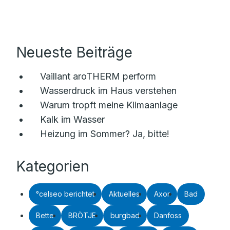
Neueste Beiträge
Vaillant aroTHERM perform
Wasserdruck im Haus verstehen
Warum tropft meine Klimaanlage
Kalk im Wasser
Heizung im Sommer? Ja, bitte!
Kategorien
°celseo berichtet
Aktuelles
Axor
Bad
Bette
BRÖTJE
burgbad
Danfoss