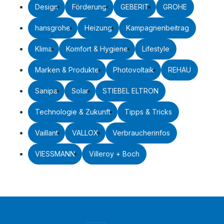
Design
Förderung
GEBERIT
GROHE
hansgrohe
Heizung
Kampagnenbeitrag
Klima
Komfort & Hygiene
Lifestyle
Marken & Produkte
Photovoltaik
REHAU
Sanipa
Solar
STIEBEL ELTRON
Technologie & Zukunft
Tipps & Tricks
Vaillant
VALLOX
Verbraucherinfos
VIESSMANN
Villeroy + Boch