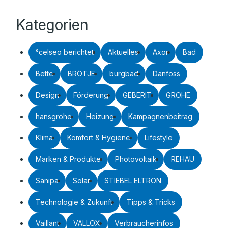
Kategorien
°celseo berichtet
Aktuelles
Axor
Bad
Bette
BRÖTJE
burgbad
Danfoss
Design
Förderung
GEBERIT
GROHE
hansgrohe
Heizung
Kampagnenbeitrag
Klima
Komfort & Hygiene
Lifestyle
Marken & Produkte
Photovoltaik
REHAU
Sanipa
Solar
STIEBEL ELTRON
Technologie & Zukunft
Tipps & Tricks
Vaillant
VALLOX
Verbraucherinfos