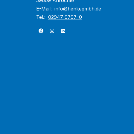
59609 Anröchte
E-Mail:
info@henkegmbh.de
Tel.:
02947 9797–0