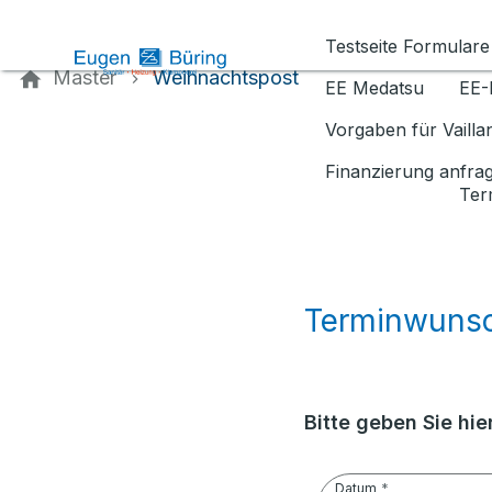
Kontaktieren Sie uns
Testseite Formulare
Master
Weihnachtspost
EE Medatsu
EE-
Vorgaben für Vaill
Finanzierung anfra
Ter
Terminwuns
Bitte geben Sie hi
Datum