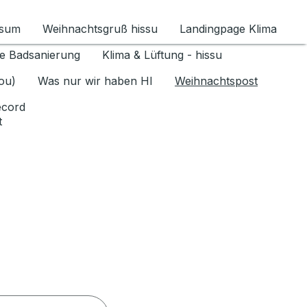
ssum
Weihnachtsgruß hissu
Landingpage Klima
ür Datenschutz 1.6.2026 umschalten
e Badsanierung
Klima & Lüftung - hissu
jou)
Was nur wir haben HI
Weihnachtspost
ecord
t