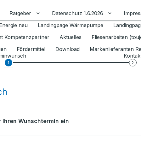
Ratgeber
Datenschutz 1.6.2026
Impre
Untermenü für Ratgeber umschalten
Untermenü f
Energie neu
Landingpage Wärmepumpe
Landingpag
ant Kompetenzpartner
Aktuelles
Fliesenarbeiten (tou
gen
Fördermittel
Download
Markenlieferanten R
minwunsch
Kontak
1
2
ch
er Ihren Wunschtermin ein