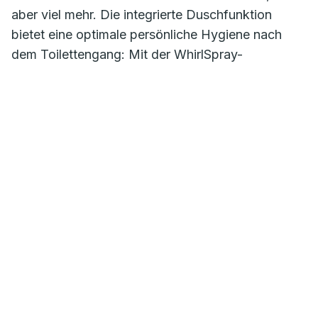
aber viel mehr. Die integrierte Duschfunktion
bietet eine optimale persönliche Hygiene nach
dem Toilettengang: Mit der WhirlSpray-
Duschtechnologie reinigt AquaClean Alba den Po
angenehm belebend und effektiv mit
körperwarmem Wasser. Wer darüber hinaus Wert
auf eine Geruchsabsaugung legt, kann optional
das Geberit DuoFresh Modul einfach und
problemlos ergänzen. Die wichtigsten Dusch-
Funktionen lassen sich bequem mit der
selbsterklärenden Fernbedienung steuern. Weitere
Einstellungen sind via Geberit Home App
möglich. Margit Pfeifer, Head of Geberit
AquaClean, ist überzeugt: „Es gibt keinen Grund
mehr, bei der Badausstattung auf ein Dusch-WC
zu verzichten. Ein kleiner Extraschritt in der